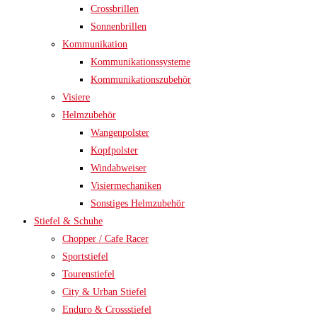
Crossbrillen
Sonnenbrillen
Kommunikation
Kommunikationssysteme
Kommunikationszubehör
Visiere
Helmzubehör
Wangenpolster
Kopfpolster
Windabweiser
Visiermechaniken
Sonstiges Helmzubehör
Stiefel & Schuhe
Chopper / Cafe Racer
Sportstiefel
Tourenstiefel
City & Urban Stiefel
Enduro & Crossstiefel