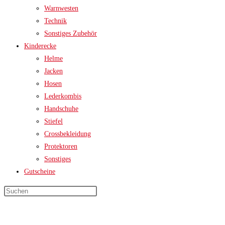
Warnwesten
Technik
Sonstiges Zubehör
Kinderecke
Helme
Jacken
Hosen
Lederkombis
Handschuhe
Stiefel
Crossbekleidung
Protektoren
Sonstiges
Gutscheine
Press
Escape
to