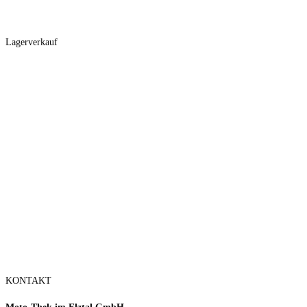
Mo.. – Fr..
10:00 – 18:00
Sa..
10:00 – 14:00
Lagerverkauf
März bis September
Montag
Geschlossen
Dienstag
Geschlossen
Mittwoch
Geschlossen
Donnerstag
Geschlossen
Freitag
14:00 – 19:00
Samstag
9:00 – 16:00
Sonntag
Geschlossen
Oktober und Februar
Freitag
14:00 – 18:00
Samstag
10:00 – 14:00
KONTAKT