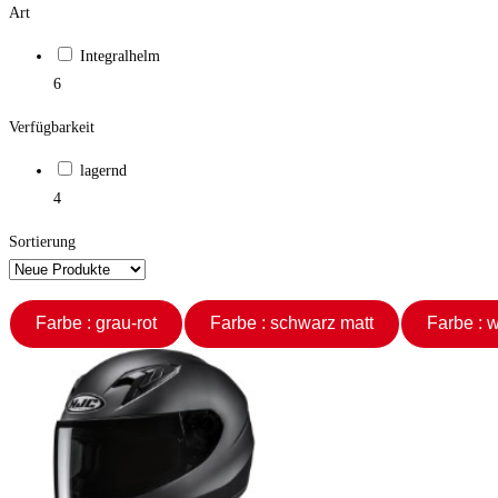
Art
Integralhelm
6
Verfügbarkeit
lagernd
4
Sortierung
Farbe : grau-rot
Farbe : schwarz matt
Far