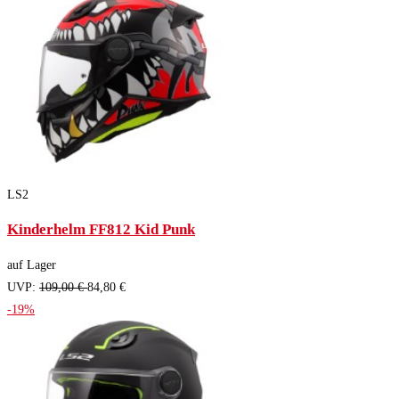
LS2
Kinderhelm FF812 Kid Punk
auf Lager
UVP:
109,00 €
84,80 €
-19%