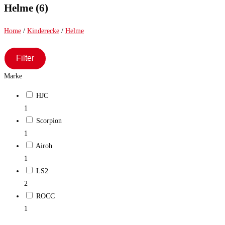
close
Helme (6)
the
search
Home
/
Kinderecke
/
Helme
panel.
Filter
Marke
HJC
1
Scorpion
1
Airoh
1
LS2
2
ROCC
1