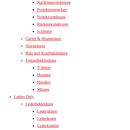
Nachrüstprotektoren
Protektorenjacken
Protektorenhosen
Rückenprotektoren
Schleifer
Gürtel & Hosenträger
Nierengurte
Hals und Kopfbekleidung
Freizeitbekleidung
T-Shirts
Hemden
Hoodies
Mützen
Ladies Only
Lederbekleidung
Lederjacken
Lederhosen
Lederkombis