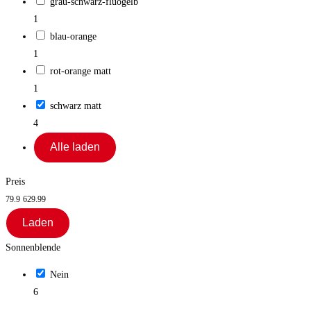
grau-schwarz-fluogelb
1
blau-orange
1
rot-orange matt
1
schwarz matt
4
Alle laden
Preis
79.9
629.99
Laden
Sonnenblende
Nein
6