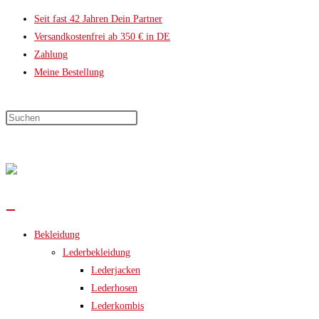
Zum
Seit fast 42 Jahren Dein Partner
Inhalt
Versandkostenfrei ab 350 € in DE
springen
Zahlung
Meine Bestellung
Press
Escape
Warenkorb
to
0
Artikel
(
0,00 €
)
close
the
0,00 €
search
panel.
Bekleidung
Lederbekleidung
Lederjacken
Lederhosen
Lederkombis