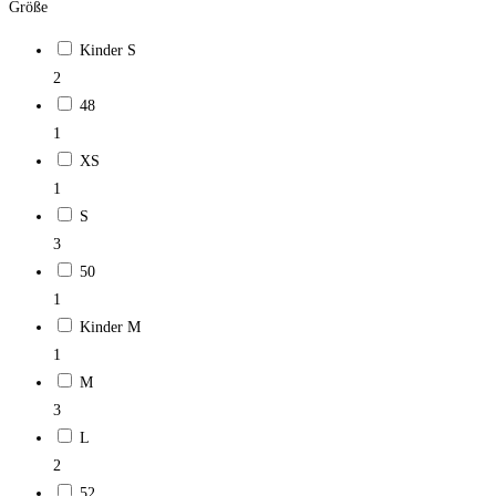
Größe
Kinder S
2
48
1
XS
1
S
3
50
1
Kinder M
1
M
3
L
2
52