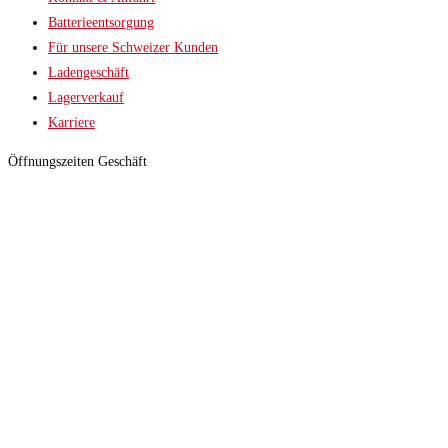
Batterieentsorgung
Für unsere Schweizer Kunden
Ladengeschäft
Lagerverkauf
Karriere
Öffnungszeiten Geschäft
Sommer (März bis September)
Montag
9:30 – 19:00
Dienstag
9:30 – 19:00
Mittwoch
9:30 – 19:00
Donnerstag
9:30 – 19:00
Freitag
9:30 – 19:00
Samstag
9:00 – 16:00
Sonntag
Geschlossen
Winter (Oktober bis Februar)