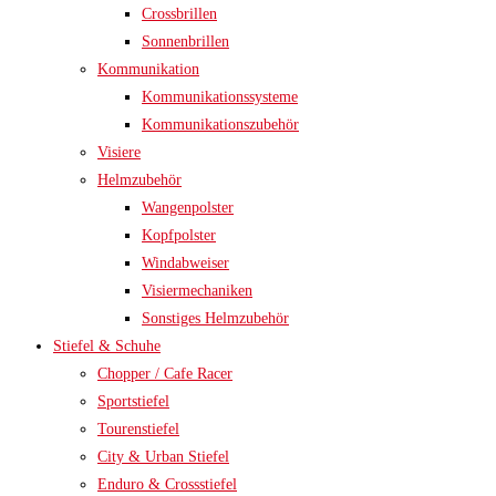
Crossbrillen
Sonnenbrillen
Kommunikation
Kommunikationssysteme
Kommunikationszubehör
Visiere
Helmzubehör
Wangenpolster
Kopfpolster
Windabweiser
Visiermechaniken
Sonstiges Helmzubehör
Stiefel & Schuhe
Chopper / Cafe Racer
Sportstiefel
Tourenstiefel
City & Urban Stiefel
Enduro & Crossstiefel