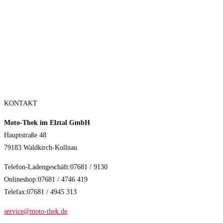
Donnerstag
Geschlossen
Freitag
14:00 – 19:00
Samstag
9:00 – 16:00
Sonntag
Geschlossen
Oktober und Februar
Freitag
14:00 – 18:00
Samstag
10:00 – 14:00
KONTAKT
Moto-Thek im Elztal GmbH
Hauptstraße 48
79183 Waldkirch-Kollnau
Telefon-Ladengeschäft:07681 / 9130
Onlineshop:07681 / 4746 419
Telefax:07681 / 4945 313
service@moto-thek.de