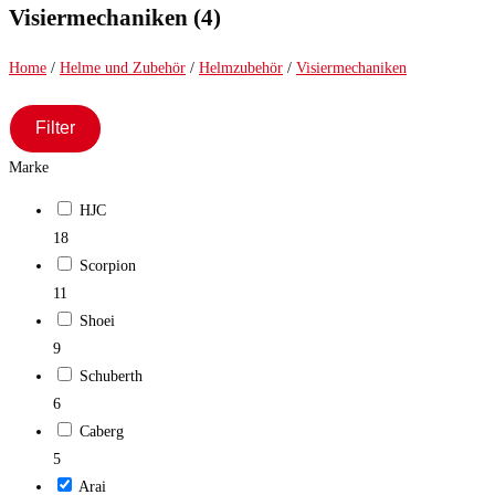
close
Visiermechaniken (4)
the
search
Home
/
Helme und Zubehör
/
Helmzubehör
/
Visiermechaniken
panel.
Filter
Marke
HJC
18
Scorpion
11
Shoei
9
Schuberth
6
Caberg
5
Arai