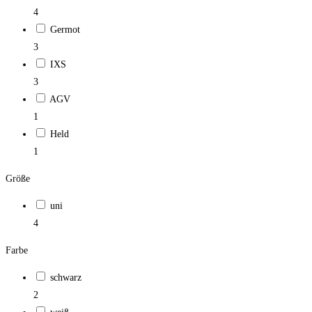
4
Germot
3
IXS
3
AGV
1
Held
1
Größe
uni
4
Farbe
schwarz
2