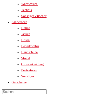
Warnwesten
Technik
Sonstiges Zubehör
Kinderecke
Helme
Jacken
Hosen
Lederkombis
Handschuhe
Stiefel
Crossbekleidung
Protektoren
Sonstiges
Gutscheine
Press
Escape
to