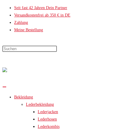
Zum
Seit fast 42 Jahren Dein Partner
Inhalt
Versandkostenfrei ab 350 € in DE
springen
Zahlung
Meine Bestellung
Press
Escape
Warenkorb
to
0
Artikel
(
0,00 €
)
close
the
0,00 €
search
panel.
Bekleidung
Lederbekleidung
Lederjacken
Lederhosen
Lederkombis