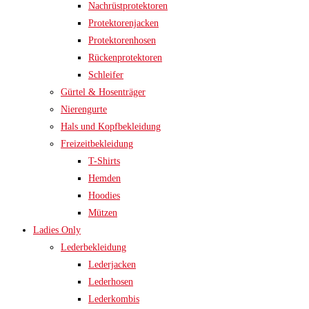
Nachrüstprotektoren
Protektorenjacken
Protektorenhosen
Rückenprotektoren
Schleifer
Gürtel & Hosenträger
Nierengurte
Hals und Kopfbekleidung
Freizeitbekleidung
T-Shirts
Hemden
Hoodies
Mützen
Ladies Only
Lederbekleidung
Lederjacken
Lederhosen
Lederkombis